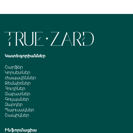
Կատեգորիաններ
Շարֆեր
Կորսետներ
Ժապավեններ
Ջեմպեռներ
Հուդիներ
Տաբատներ
Գուլպաներ
Զարդեր
Պայուսակներ
Շապիկներ
Ինֆորմացիա