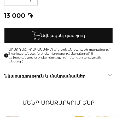
13 000 ֏
Ավելացնել զամբյուղ
ԱՌԱՔՈՒՄԸ ԻՐԱԿԱՆԱՑՎՈՒՄ Է Երևան քաղաքի տարածքում 1-
3 աշխատանքային օրվա ընթացքում, մարզերում՝ 5
աշխատանքային օրվա ընթացքում ( մարզեր առաքումն
անվճար)
Նկարագրություն և մանրամասներ
ՄԵՆՔ ԱՌԱՋԱՐԿՈՒՄ ԵՆՔ