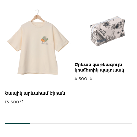
Երևան կաթնագույն
կոսմետիկ պայուսակ
4 500 ֏
Շապիկ արևահամ ծիրան
13 500 ֏