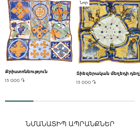
Նոր
Քրիստոնեություն
Տիեզերական մեղեդի դեղ
13 000 ֏
13 000 ֏
ՆՄԱՆԱՏԻՊ ԱՊՐԱՆՔՆԵՐ