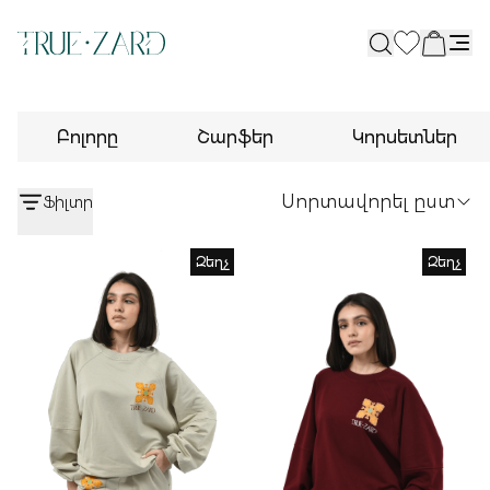
Open
Բոլորը
Շարֆեր
Կորսետներ
Սորտավորել ըստ
Ֆիլտր
Զեղչ
Զեղչ