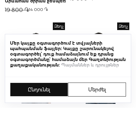
Արևահամ ծիրան ջեմպեռ
19 800 ֏
14 000 ֏
Զեղչ
Զեղչ
Մեր կայքը օգտագործում է տվյալների
պահպանման ֆայլեր։ Կայքը շարունակելով
օգտագործել՝ դուք համաձայնում եք դրանց
օգտագործմանը՝ համաձայն մեր Գաղտնիության
քաղաքականության։
Պայմաններ և դրույթներ
Ընդունել
Մերժել
Արևահամ խաղող
Մաշտոցյան զարդ
ջեմպեռ
ջեմպեռ
19 800 ֏
14 000 ֏
19 800 ֏
14 000 ֏