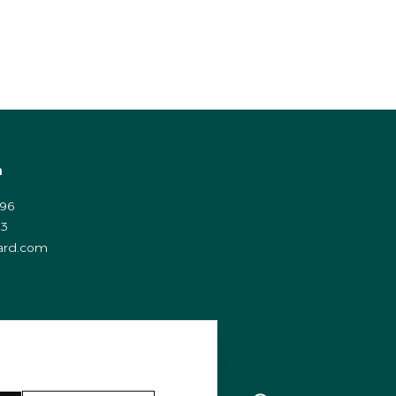
տ
996
3
ard.com