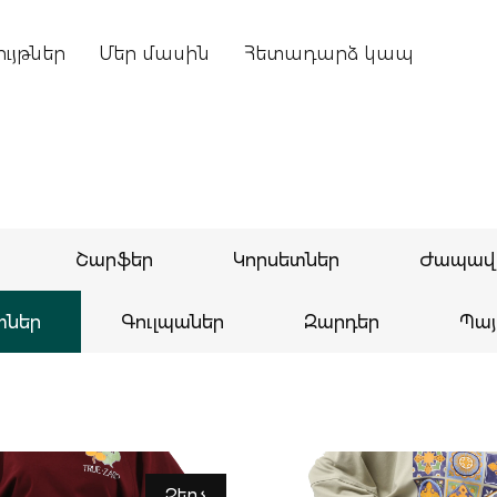
ւյթներ
Մեր մասին
Հետադարձ կապ
Շարֆեր
Կորսետներ
Ժապավ
տներ
Գուլպաներ
Զարդեր
Պայ
Զեղչ