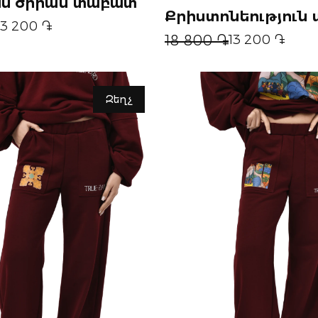
մ ծիրան տաբատ
Քրիստոնեություն
13 200 ֏
18 800 ֏
13 200 ֏
Զեղչ