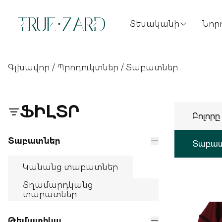
Տեսականի
Նորո
Գլխավոր
/
Պրոդուկտներ
/
Տաբատներ
ՖԻԼՏՐ
Բոլորը
Տաբատներ
Տաբա
Կանանց տաբատներ
Տղամարդկանց
տաբատներ
Թեմատիկա