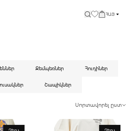
ՀԱՅ
եններ
Ջեմպեռներ
Հուդիներ
ուսակներ
Շապիկներ
Սորտավորել ըստ
Զեղչ
Զեղչ