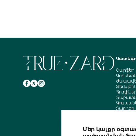
Կատեգո
Շարֆեր
Կորսետ
Ժապավե
Ջեմպեռ
Հուդինե
Տաբատն
Գուլպան
Զարդեր
Պայուսա
Շապիկն
Մեր կայքը օգտագ