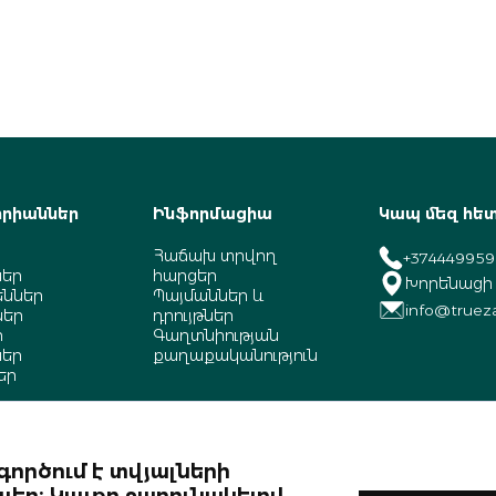
րիաններ
Ինֆորմացիա
Կապ մեզ հե
Հաճախ տրվող
+37444995
ներ
հարցեր
Խորենացի 
ններ
Պայմաններ և
info@truez
ներ
դրույթներ
ր
Գաղտնիության
եր
քաղաքականություն
եր
կներ
եր
ործում է տվյալների