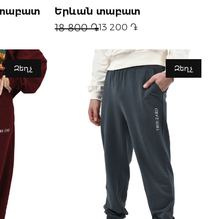
 տաբատ
Երևան տաբատ
18 800 ֏
13 200 ֏
Զեղչ
Զեղչ