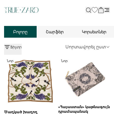
Open
Բոլորը
Շարֆեր
Կորսետներ
Սորտավորել ըստ
Ֆիլտր
Նոր
Նոր
«Հայաստան» կաթնագույն
դրամապանակ
Ծաղկած խաղող